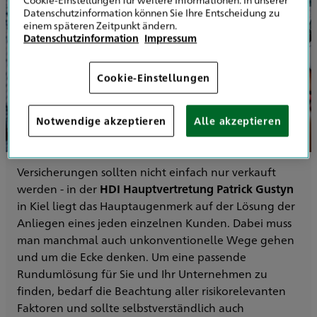
Datenschutzinformation können Sie Ihre Entscheidung zu
einem späteren Zeitpunkt ändern.
Datenschutzinformation
Impressum
Cookie-Einstellungen
Notwendige akzeptieren
Alle akzeptieren
Versicherungen sollten nicht einfach nur verkauft
werden - in der
HDI Hauptvertretung Patrick Gustyn
in Kiel liegt das Hauptaugenmerk auf der Lösung der
Anliegen eines jeden einzelnen Kunden. Dabei muss
man manchmal auch unkonventionelle Wege gehen
und um die Ecke denken. Um eine passende
Rundumlösung für Sie und Ihr Unternehmen zu
finden, bedarf die Beachtung aller risikorelevanten
Faktoren und sollte selbstverständlich auch