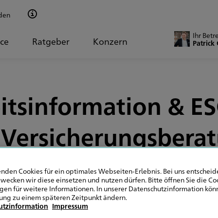
den
Ihr Betr
ice
Ratgeber
Konzern
Patrick
itsinformation & ESG
 Versicherungsbera
nden Cookies für ein optimales Webseiten-Erlebnis. Bei uns entscheide
wecken wir diese einsetzen und nutzen dürfen. Bitte öffnen Sie die Co
ngen für weitere Informationen. In unserer Datenschutzinformation könn
Allgemein
ung zu einem späteren Zeitpunkt ändern.
utzinformation
Impressum