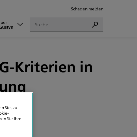
Schaden melden
Suchen
euer
Suchen
 Gustyn
-Kriterien in
tung
n Sie, zu
okie-
en Sie Ihre