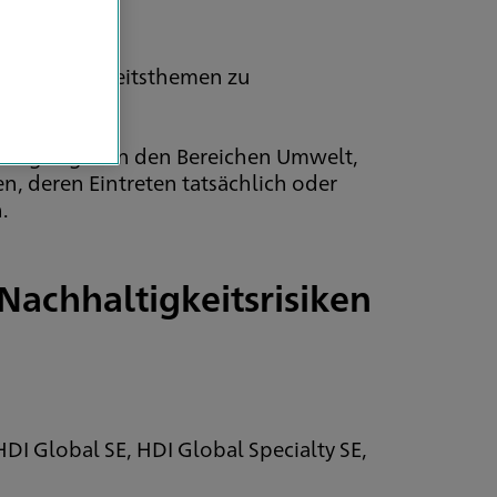
 Nachhaltigkeitsthemen zu
Bedingungen in den Bereichen Umwelt,
, deren Eintreten tatsächlich oder
.
Nachhaltigkeitsrisiken
g
DI Global SE, HDI Global Specialty SE,