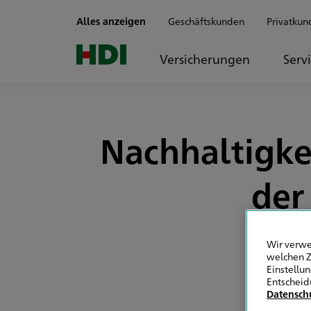
Zum Seiteninhalt springen
Alles anzeigen
Geschäftskunden
Privatkun
Versicherungen
Serv
Nachhaltigke
der
Wir verwe
welchen Z
Einstellu
Entscheid
Datensch