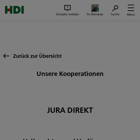
Zum Seiteninhalt springen
Suc
Schaden melden
Ihr Betreuer
Suche
Menü
Zurück zur Übersicht
Unsere Kooperationen
JURA DIREKT