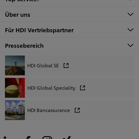
Über uns
Für HDI Vertriebspartner
Pressebereich
HDI Global SE
HDI Global Speciality
Kundenbewertungen und Erfahrungen zu
HDI Bancassurance
HDI Generalvertretung Rico Glombitza
SEHR GUT
99%
Empfehlungen auf
ProvenExpert.com