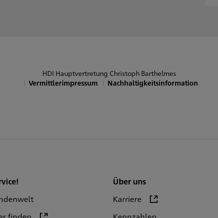
onntag
Sowie nach Vereinbarung
HDI Hauptvertretung Christoph Barthelmes
Vermittlerimpressum
Nachhaltigkeitsinformation
rvice!
Über uns
ndenwelt
Karriere
er finden
Kennzahlen