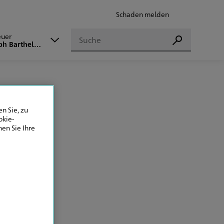
Schaden melden
Suchen
euer
Suchen
ph Barthelmes
n Sie, zu
okie-
en Sie Ihre