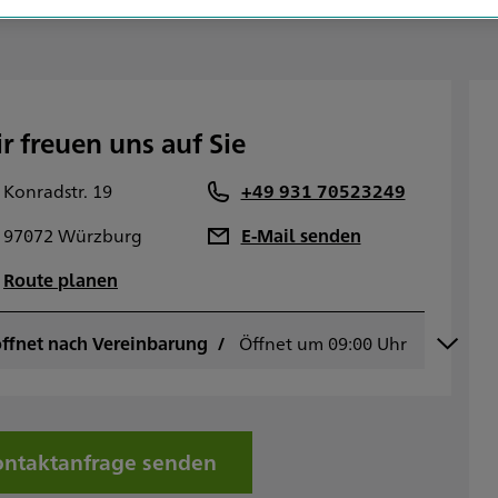
r freuen uns auf Sie
Konradstr. 19
+49 931 70523249
97072 Würzburg
E-Mail senden
Route planen
ffnet nach Vereinbarung
ontag
Öffnet um 09:00 Uhr
09:00 - 17:00
ienstag
09:00 - 17:00
ittwoch
09:00 - 17:00
onnerstag
09:00 - 17:00
reitag
09:00 - 17:00
ntaktanfrage senden
amstag