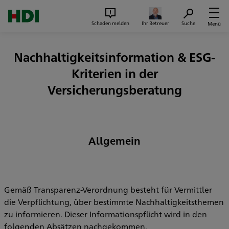
Zum Seiteninhalt springen
Suc
Schaden melden
Ihr Betreuer
Suche
Menü
Nachhaltigkeitsinformation & ESG-
Kriterien in der
Versicherungsberatung
Allgemein
Gemäß Transparenz-Verordnung besteht für Vermittler
die Verpflichtung, über bestimmte Nachhaltigkeitsthemen
zu informieren. Dieser Informationspflicht wird in den
folgenden Absätzen nachgekommen.