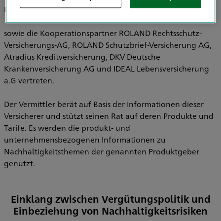
Pensionsfonds AG, HDI Pensionskasse AG
sowie die Kooperationspartner ROLAND Rechtsschutz-
Versicherungs-AG, ROLAND Schutzbrief-Versicherung AG,
Atradius Kreditversicherung, DKV Deutsche
Krankenversicherung AG und IDEAL Lebensversicherung
a.G vertreten.
Der Vermittler berät auf Basis der Informationen dieser
Versicherer und stützt seinen Rat auf deren Produkte und
Tarife. Es werden die produkt- und
unternehmensbezogenen Informationen zu
Nachhaltigkeitsthemen der genannten Produktgeber
genutzt.
Einklang zwischen Vergütungspolitik und
Einbeziehung von Nachhaltigkeitsrisiken