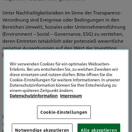
Unter Nachhaltigkeitsrisiken im Sinne der Transparenz-
Verordnung sind Ereignisse oder Bedingungen in den
Bereichen Umwelt, Soziales oder Unternehmensführung
(Environment – Social – Governance, ESG) zu verstehen,
deren Eintreten tatsächlich oder potenziell wesentliche
negative Auswirkungen auf den Wert der Investition
haben können.
Wir verwenden Cookies für ein optimales Webseiten-
Erlebnis. Bei uns entscheiden Sie, zu welchen Zwecken wir
diese einsetzen und nutzen dürfen. Bitte öffnen Sie die
Informationen zu Strategien zur
Cookie-Einstellungen für weitere Informationen. In unserer
Einbeziehung von Nachhaltigkeitsrisiken in
Datenschutzinformation können Sie Ihre Entscheidung zu
der Versicherungsberatung
einem späteren Zeitpunkt ändern.
Datenschutzinformation
Impressum
Cookie-Einstellungen
Im Bereich der Versicherungsvermittlung werden
ausschließlich die HDI Versicherung AG, HDI Global SE, HDI
Global Specialty SE, HDI Lebensversicherung AG, HDI
Notwendige akzeptieren
Alle akzeptieren