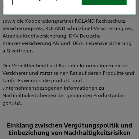
Pensionsfonds AG, HDI Pensionskasse AG
sowie die Kooperationspartner ROLAND Rechtsschutz-
Versicherungs-AG, ROLAND Schutzbrief-Versicherung AG,
Atradius Kreditversicherung, DKV Deutsche
Krankenversicherung AG und IDEAL Lebensversicherung
a.G vertreten.
Der Vermittler berät auf Basis der Informationen dieser
Versicherer und stützt seinen Rat auf deren Produkte und
Tarife. Es werden die produkt- und
unternehmensbezogenen Informationen zu
Nachhaltigkeitsthemen der genannten Produktgeber
genutzt.
Einklang zwischen Vergütungspolitik und
Einbeziehung von Nachhaltigkeitsrisiken