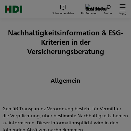
Zum Seiteninhalt springen
Suc
Schaden melden
Ihr Betreuer
Suche
Menü
Nachhaltigkeitsinformation & ESG-
Kriterien in der
Versicherungsberatung
Allgemein
Gemäß Transparenz-Verordnung besteht für Vermittler
die Verpflichtung, über bestimmte Nachhaltigkeitsthemen
zu informieren. Dieser Informationspflicht wird in den
folgenden Absätzen nachgekommen.