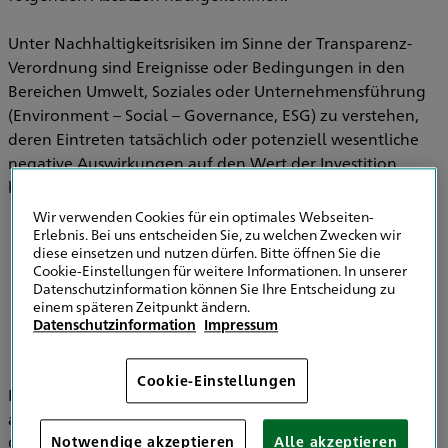
Unter Nachhaltigkeitsrisiken im Sinne der Transparenz-
Verordnung sind Ereignisse oder Bedingungen in den
Bereichen Umwelt, Soziales oder Unternehmensführung
(Environment – Social – Governance, ESG) zu verstehen,
deren Eintreten tatsächlich oder potenziell wesentliche
negative Auswirkungen auf den Wert der Investition
haben können.
Wir verwenden Cookies für ein optimales Webseiten-
Erlebnis. Bei uns entscheiden Sie, zu welchen Zwecken wir
diese einsetzen und nutzen dürfen. Bitte öffnen Sie die
Informationen zu Strategien zur
Cookie-Einstellungen für weitere Informationen. In unserer
Einbeziehung von Nachhaltigkeitsrisiken in
Datenschutzinformation können Sie Ihre Entscheidung zu
der Versicherungsberatung
einem späteren Zeitpunkt ändern.
Datenschutzinformation
Impressum
Cookie-Einstellungen
Im Bereich der Versicherungsvermittlung werden
ausschließlich die HDI Versicherung AG, HDI Global SE, HDI
Global Specialty SE, HDI Lebensversicherung AG, HDI
Notwendige akzeptieren
Alle akzeptieren