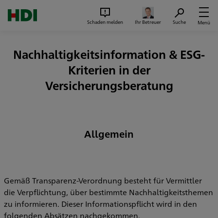
Zum Seiteninhalt springen
Suc
Schaden melden
Ihr Betreuer
Suche
Menü
Nachhaltigkeitsinformation & ESG-
Kriterien in der
Versicherungsberatung
Allgemein
Gemäß Transparenz-Verordnung besteht für Vermittler
die Verpflichtung, über bestimmte Nachhaltigkeitsthemen
zu informieren. Dieser Informationspflicht wird in den
folgenden Absätzen nachgekommen.