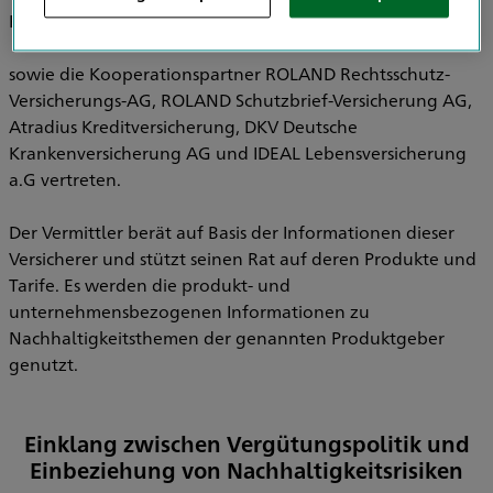
Pensionsfonds AG, HDI Pensionskasse AG
sowie die Kooperationspartner ROLAND Rechtsschutz-
Versicherungs-AG, ROLAND Schutzbrief-Versicherung AG,
Atradius Kreditversicherung, DKV Deutsche
Krankenversicherung AG und IDEAL Lebensversicherung
a.G vertreten.
Der Vermittler berät auf Basis der Informationen dieser
Versicherer und stützt seinen Rat auf deren Produkte und
Tarife. Es werden die produkt- und
unternehmensbezogenen Informationen zu
Nachhaltigkeitsthemen der genannten Produktgeber
genutzt.
Einklang zwischen Vergütungspolitik und
Einbeziehung von Nachhaltigkeitsrisiken