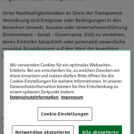
Unter Nachhaltigkeitsrisiken im Sinne der Transparenz-
Verordnung sind Ereignisse oder Bedingungen in den
Bereichen Umwelt, Soziales oder Unternehmensführung
(Environment – Social – Governance, ESG) zu verstehen,
deren Eintreten tatsächlich oder potenziell wesentliche
negative Auswirkungen auf den Wert der Investition
haben können.
Wir verwenden Cookies für ein optimales Webseiten-
Erlebnis. Bei uns entscheiden Sie, zu welchen Zwecken wir
diese einsetzen und nutzen dürfen. Bitte öffnen Sie die
Informationen zu Strategien zur
Cookie-Einstellungen für weitere Informationen. In unserer
Einbeziehung von Nachhaltigkeitsrisiken in
Datenschutzinformation können Sie Ihre Entscheidung zu
der Versicherungsberatung
einem späteren Zeitpunkt ändern.
Datenschutzinformation
Impressum
Cookie-Einstellungen
Im Bereich der Versicherungsvermittlung werden
ausschließlich die HDI Versicherung AG, HDI Global SE, HDI
Global Specialty SE, HDI Lebensversicherung AG, HDI
Notwendige akzeptieren
Alle akzeptieren