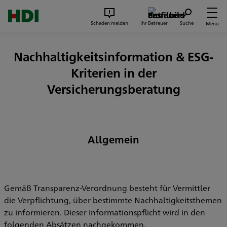
Zum Seiteninhalt springen
Suc
Schaden melden
Ihr Betreuer
Suche
Menü
Nachhaltigkeitsinformation & ESG-
Kriterien in der
Versicherungsberatung
Allgemein
Gemäß Transparenz-Verordnung besteht für Vermittler
die Verpflichtung, über bestimmte Nachhaltigkeitsthemen
zu informieren. Dieser Informationspflicht wird in den
folgenden Absätzen nachgekommen.