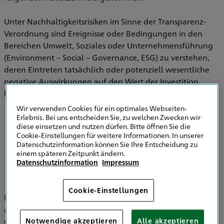
Unter Nachhaltigkeitsrisiken im Sinne der Transparenz-
Verordnung sind Ereignisse oder Bedingungen in den
Bereichen Umwelt, Soziales oder Unternehmensführung
(Environment – Social – Governance, ESG) zu verstehen,
deren Eintreten tatsächlich oder potenziell wesentliche
negative Auswirkungen auf den Wert der Investition
haben können.
Wir verwenden Cookies für ein optimales Webseiten-
Erlebnis. Bei uns entscheiden Sie, zu welchen Zwecken wir
diese einsetzen und nutzen dürfen. Bitte öffnen Sie die
Informationen zu Strategien zur
Cookie-Einstellungen für weitere Informationen. In unserer
Einbeziehung von Nachhaltigkeitsrisiken in
Datenschutzinformation können Sie Ihre Entscheidung zu
der Versicherungsberatung
einem späteren Zeitpunkt ändern.
Datenschutzinformation
Impressum
Cookie-Einstellungen
Im Bereich der Versicherungsvermittlung werden
ausschließlich die HDI Versicherung AG, HDI Global SE, HDI
Global Specialty SE, HDI Lebensversicherung AG, HDI
Notwendige akzeptieren
Alle akzeptieren