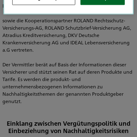
Pensionsfonds AG, HDI Pensionskasse AG
sowie die Kooperationspartner ROLAND Rechtsschutz-
Versicherungs-AG, ROLAND Schutzbrief-Versicherung AG,
Atradius Kreditversicherung, DKV Deutsche
Krankenversicherung AG und IDEAL Lebensversicherung
a.G vertreten.
Der Vermittler berät auf Basis der Informationen dieser
Versicherer und stützt seinen Rat auf deren Produkte und
Tarife. Es werden die produkt- und
unternehmensbezogenen Informationen zu
Nachhaltigkeitsthemen der genannten Produktgeber
genutzt.
Einklang zwischen Vergütungspolitik und
Einbeziehung von Nachhaltigkeitsrisiken