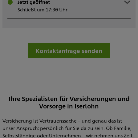
Montag
Jetzt geöffnet
08:30 - 17:30
Dienstag
Schließt um 17:30 Uhr
08:30 - 17:30
Mittwoch
08:30 - 17:30
Donnerstag
08:30 - 17:30
Freitag
08:30 - 17:30
Samstag
Sonntag
Kontaktanfrage senden
Sowie nach Vereinbarung
Ihre Spezialisten für Versicherungen und
Vorsorge in Iserlohn
Versicherung ist Vertrauenssache – und genau das ist
unser Anspruch: persönlich für Sie da zu sein. Ob Familie,
Selbstständige oder Unternehmen – wir nehmen uns Zeit,