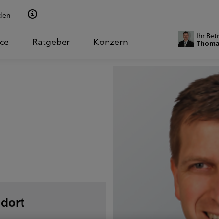
den
Ihr Bet
ice
Ratgeber
Konzern
Thoma
ndort