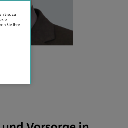
n Sie, zu
okie-
en Sie Ihre
n und Vorsorge in