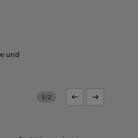
ge und
1
/
2