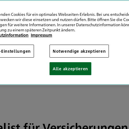
9 9852 615020
9 511 6451153488
nden Cookies für ein optimales Webseiten-Erlebnis. Bei uns entscheide
wecken wir diese einsetzen und nutzen dürfen. Bitte öffnen Sie die Co
ngen für weitere Informationen. In unserer Datenschutzinformation könn
Mail senden
ung zu einem späteren Zeitpunkt ändern.
utzinformation
Impressum
m 08:00 Uhr
08:30 - 18:00
08:00 - 18:30
-Einstellungen
Notwendige akzeptieren
08:00 - 18:30
08:00 - 18:00
Alle akzeptieren
08:00 - 15:00
 Vereinbarung
ialist für Versicherunge