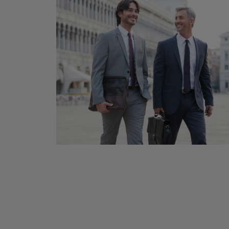
rsönliches
e Beratung
ne Online-
ngs- und
t über Ihren