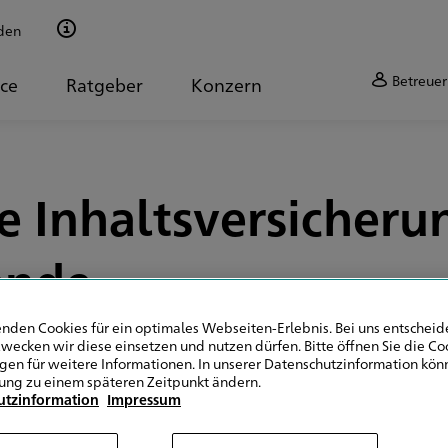
den
Betreuer
ice
Ratgeber
Konzern
 Inhaltsversicheru
ende
nden Cookies für ein optimales Webseiten-Erlebnis. Bei uns entscheide
wecken wir diese einsetzen und nutzen dürfen. Bitte öffnen Sie die Co
ngen für weitere Informationen. In unserer Datenschutzinformation könn
ung zu einem späteren Zeitpunkt ändern.
utzinformation
Impressum
 werden?