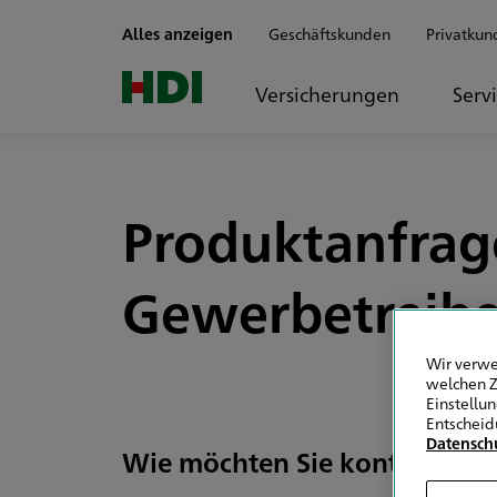
Zum Seiteninhalt springen
Alles anzeigen
Geschäftskunden
Privatkun
Versicherungen
Serv
Produktanfrage
Gewerbetreib
Wir verwe
welchen Z
Einstellu
Entscheid
Datensch
Wie möchten Sie kontaktiert