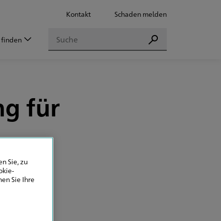
Kontakt
Schaden melden
Suchen
 finden
Suchen
ng für
n Sie, zu
okie-
en Sie Ihre