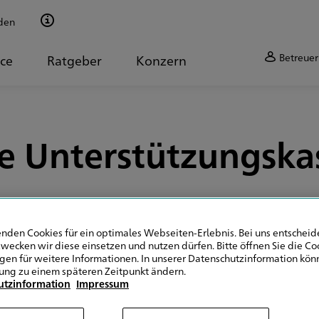
den
Betreuer
ice
Ratgeber
Konzern
e Unterstützungskas
nden Cookies für ein optimales Webseiten-Erlebnis. Bei uns entscheide
wecken wir diese einsetzen und nutzen dürfen. Bitte öffnen Sie die Co
ngen für weitere Informationen. In unserer Datenschutzinformation könn
ung zu einem späteren Zeitpunkt ändern.
 werden?
utzinformation
Impressum