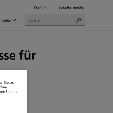
Kontakt
Schaden melden
Suchen
 finden
Suchen
se für
n Sie, zu
okie-
en Sie Ihre