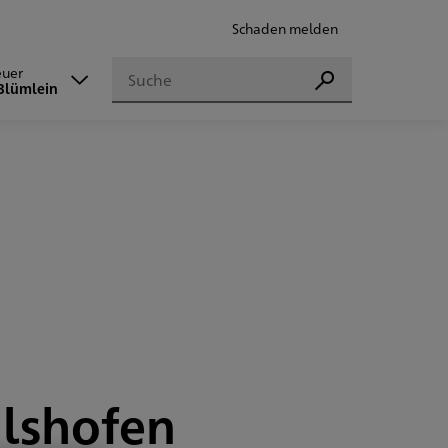
Schaden melden
Suchen
euer
Suchen
Blümlein
Ilshofen