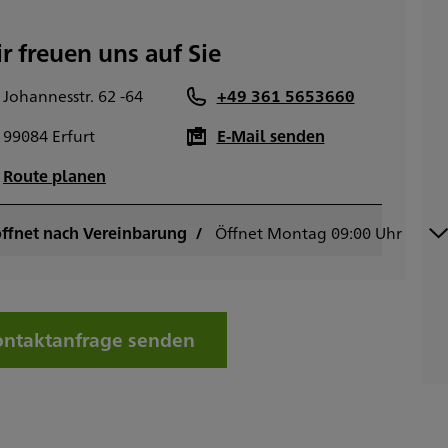
r freuen uns auf Sie
Johannesstr. 62 -64
+49 361 5653660
99084 Erfurt
E-Mail senden
Route planen
ffnet nach Vereinbarung
ontag
Öffnet Montag 09:00 Uhr
09:00 - 18:00
ienstag
09:00 - 18:00
ittwoch
09:00 - 18:00
onnerstag
09:00 - 18:00
reitag
09:00 - 16:00
ntaktanfrage senden
amstag
onntag
Sowie nach Vereinbarung