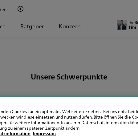
den
Ihr 
ice
Ratgeber
Konzern
Tim
Unsere Schwerpunkte
nden Cookies für ein optimales Webseiten-Erlebnis. Bei uns entscheide
wecken wir diese einsetzen und nutzen dürfen. Bitte öffnen Sie die Co
ngen für weitere Informationen. In unserer Datenschutzinformation könn
Online Rechner
ung zu einem späteren Zeitpunkt ändern.
utzinformation
Impressum