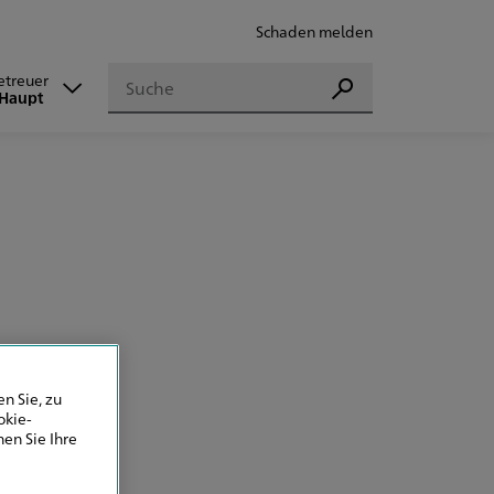
Schaden melden
Suchen
Betreuer
Suchen
 Haupt
n Sie, zu
okie-
en Sie Ihre