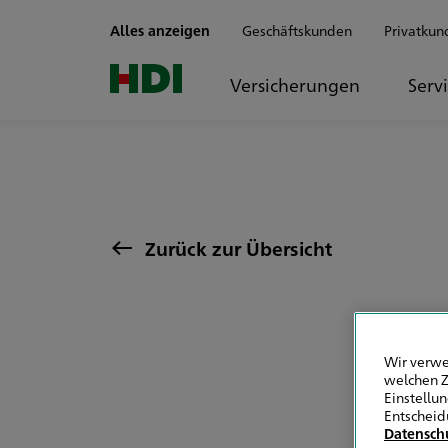
Zum Seiteninhalt springen
Alles anzeigen
Geschäftskunden
Privatkun
Versicherungen
Serv
Zurück zur Übersicht
Wir verwe
welchen Z
Einstellu
Entscheid
Datensch