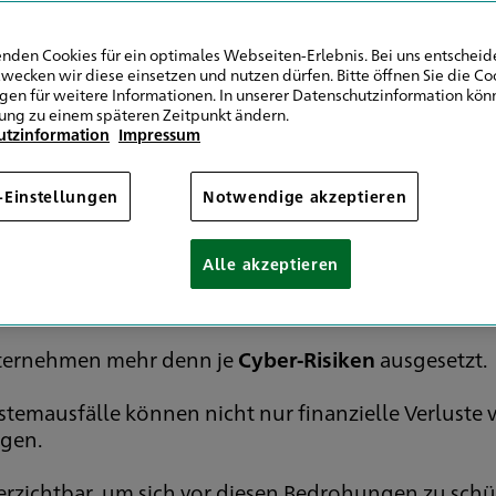
le einer Cyber-Versi
nden Cookies für ein optimales Webseiten-Erlebnis. Bei uns entscheide
wecken wir diese einsetzen und nutzen dürfen. Bitte öffnen Sie die Co
ngen für weitere Informationen. In unserer Datenschutzinformation könn
ung zu einem späteren Zeitpunkt ändern.
utzinformation
Impressum
r-Versicherung für Unt
-Einstellungen
Notwendige akzeptieren
Alle akzeptieren
Unternehmen mehr denn je
Cyber-Risiken
ausgesetzt.
stemausfälle können nicht nur finanzielle Verluste
igen.
erzichtbar, um sich vor diesen Bedrohungen zu schüt