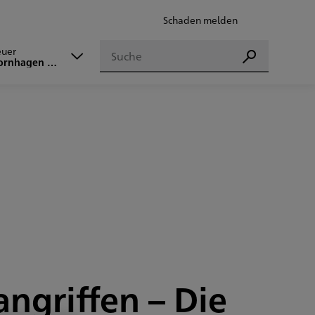
Schaden melden
Suchen
euer
Suchen
ornhagen OHG
angriffen – Die