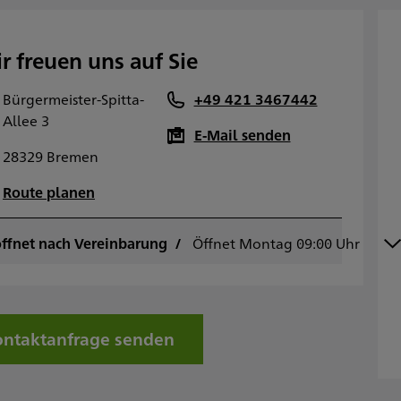
r freuen uns auf Sie
Bürgermeister-Spitta-
+49 421 3467442
Allee 3
E-Mail senden
28329 Bremen
Route planen
ffnet nach Vereinbarung
ontag
Öffnet Montag 09:00 Uhr
09:00 - 16:00
ienstag
09:00 - 16:00
ittwoch
09:00 - 16:00
onnerstag
09:00 - 16:00
reitag
09:00 - 15:00
ntaktanfrage senden
amstag
Geschlossen
onntag
Geschlossen
Sowie nach Vereinbarung