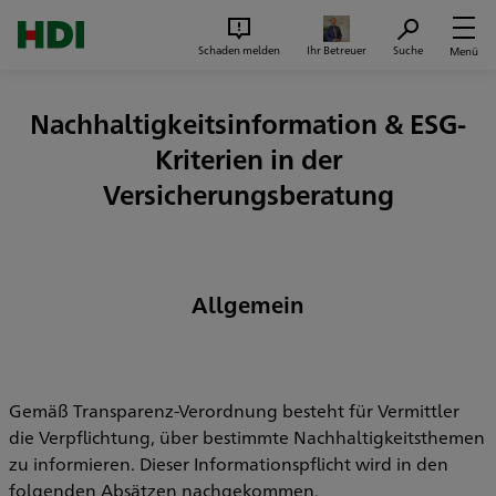
Zum Seiteninhalt springen
Suc
Schaden melden
Ihr Betreuer
Suche
Menü
Nachhaltigkeitsinformation & ESG-
Kriterien in der
Versicherungsberatung
Allgemein
Gemäß Transparenz-Verordnung besteht für Vermittler
die Verpflichtung, über bestimmte Nachhaltigkeitsthemen
zu informieren. Dieser Informationspflicht wird in den
folgenden Absätzen nachgekommen.