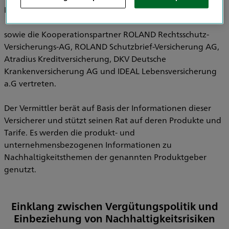
Pensionsfonds AG, HDI Pensionskasse AG
sowie die Kooperationspartner ROLAND Rechtsschutz-
Versicherungs-AG, ROLAND Schutzbrief-Versicherung AG,
Atradius Kreditversicherung, DKV Deutsche
Krankenversicherung AG und IDEAL Lebensversicherung
a.G vertreten.
Der Vermittler berät auf Basis der Informationen dieser
Versicherer und stützt seinen Rat auf deren Produkte und
Tarife. Es werden die produkt- und
unternehmensbezogenen Informationen zu
Nachhaltigkeitsthemen der genannten Produktgeber
genutzt.
Einklang zwischen Vergütungspolitik und
Einbeziehung von Nachhaltigkeitsrisiken