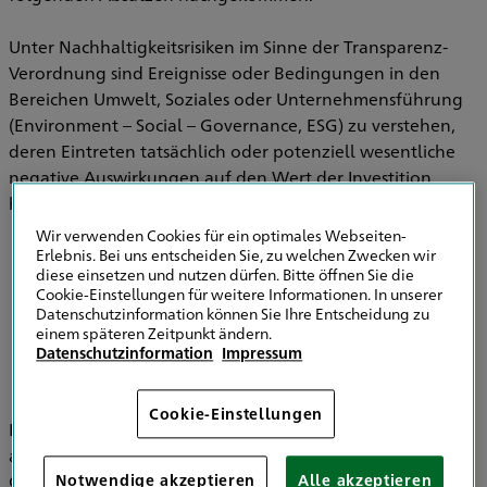
Unter Nachhaltigkeitsrisiken im Sinne der Transparenz-
Verordnung sind Ereignisse oder Bedingungen in den
Bereichen Umwelt, Soziales oder Unternehmensführung
(Environment – Social – Governance, ESG) zu verstehen,
deren Eintreten tatsächlich oder potenziell wesentliche
negative Auswirkungen auf den Wert der Investition
haben können.
Wir verwenden Cookies für ein optimales Webseiten-
Erlebnis. Bei uns entscheiden Sie, zu welchen Zwecken wir
diese einsetzen und nutzen dürfen. Bitte öffnen Sie die
Informationen zu Strategien zur
Cookie-Einstellungen für weitere Informationen. In unserer
Einbeziehung von Nachhaltigkeitsrisiken in
Datenschutzinformation können Sie Ihre Entscheidung zu
der Versicherungsberatung
einem späteren Zeitpunkt ändern.
Datenschutzinformation
Impressum
Cookie-Einstellungen
Im Bereich der Versicherungsvermittlung werden
ausschließlich die HDI Versicherung AG, HDI Global SE, HDI
Global Specialty SE, HDI Lebensversicherung AG, HDI
Notwendige akzeptieren
Alle akzeptieren