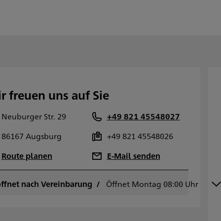
r freuen uns auf Sie
Neuburger Str. 29
+49 821 45548027
86167 Augsburg
+49 821 45548026
Route planen
E-Mail senden
ffnet nach Vereinbarung
ontag
Öffnet Montag 08:00 Uhr
08:00 - 17:00
ienstag
08:00 - 17:00
ittwoch
08:00 - 17:00
onnerstag
08:00 - 17:00