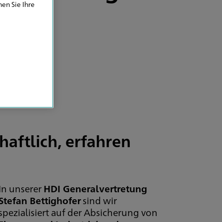
en Sie Ihre
haftlich, erfahren
In unserer
HDI Generalvertretung
Stefan Bettighofer
sind wir
spezialisiert auf der Absicherung von