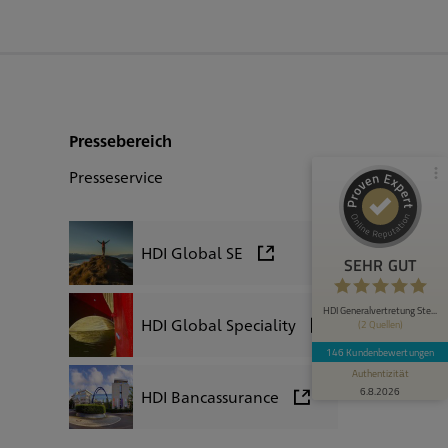
HDI Generalvertretung Stefan Bettighofer
100%
SEHR GUT
Empfehlungen auf
ProvenExpert.com
4,83 / 5,00
Pressebereich
77
69
Bewertungen von 1
Bewertungen auf
Presseservice
anderen Quelle
ProvenExpert.com
Blick aufs ProvenExpert-Profil werfen
HDI Global SE
SEHR GUT
Anonym
14.7.2026
4.8
Sehr gute Beratung, schnelle Antworten auf
HDI Generalvertretung Ste...
HDI Global Speciality
(2 Quellen)
Fragen
146 Kundenbewertungen
Authentizität
6.8.2026
HDI Bancassurance