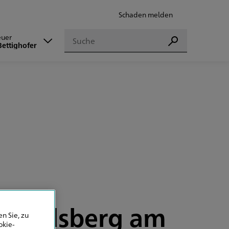
Schaden melden
Suchen
euer
Suchen
Bettighofer
, Landsberg am
n Sie, zu
okie-