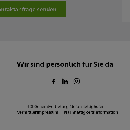
reitag
08:00 - 17:00
ntaktanfrage senden
amstag
onntag
Sowie nach Vereinbarung
Wir sind persönlich für Sie da
HDI Generalvertretung Stefan Bettighofer
Vermittlerimpressum
Nachhaltigkeitsinformation