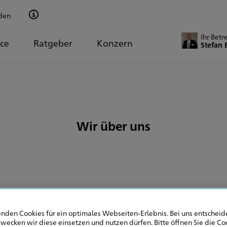
den
Ihr Betr
ice
Ratgeber
Konzern
Stefan 
Wir über uns
entur in Augsburg
nden Cookies für ein optimales Webseiten-Erlebnis. Bei uns entscheide
wecken wir diese einsetzen und nutzen dürfen. Bitte öffnen Sie die Co