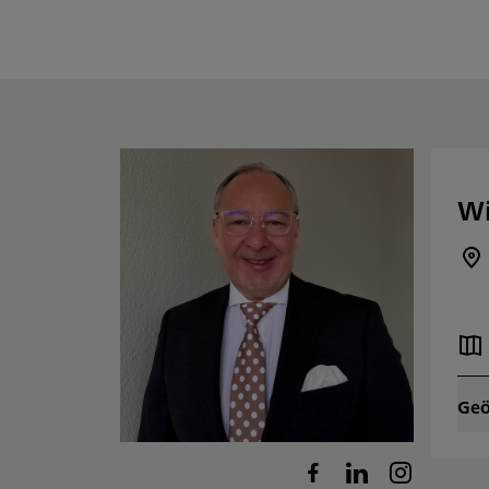
Wi
Geö
M
D
M
D