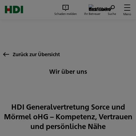
Zum Seiteninhalt springen
Suc
Schaden melden
Ihr Betreuer
Suche
Menü
Zurück zur Übersicht
Wir über uns
HDI Generalvertretung Sorce und
Mörmel oHG – Kompetenz, Vertrauen
und persönliche Nähe