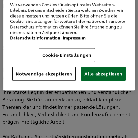
lösungsorientiert und nah am Kunden
Wir verwenden Cookies für ein optimales Webseiten-
Erlebnis. Bei uns entscheiden Sie, zu welchen Zwecken wir
diese einsetzen und nutzen dürfen. Bitte öffnen Sie die
Cookie-Einstellungen für weitere Informationen. In unserer
Datenschutzinformation können Sie Ihre Entscheidung zu
einem späteren Zeitpunkt ändern.
Katharina Sorce verfügt über mehr als 20 Jahre Erfahrung
Datenschutzinformation
Impressum
in der Versicherungsbranche, davon 15 Jahre als
Spezialistin bei HDI Versicherungen. Sie begleitet
Privatkunden, Selbstständige und Unternehmen in allen
Cookie-Einstellungen
Lebensphasen und entwickelt individuelle Lösungen für
Kfz-Versicherungen, Wohngebäude, Hausrat, Haftpflicht,
Notwendige akzeptieren
Alle akzeptieren
private Vorsorge
und
betriebliche Altersvorsorge
.
Ihre Stärke liegt in der empathischen und verständlichen
Beratung. Sie hört aufmerksam zu, erklärt komplexe
Themen klar und findet immer passende Lösungen.
Freundlichkeit, Verlässlichkeit und Kundenzufriedenheit
prägen ihre tägliche Arbeit.
Für Katharina Sorce ist Versicherungsberatung mehr als