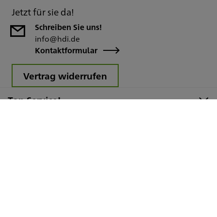
Jetzt für sie da!
Schreiben Sie uns!
info@hdi.de
Kontaktformular
Vertrag widerrufen
Top Service!
Über uns
Für HDI Vertriebspartner
Pressebereich
HDI Global SE