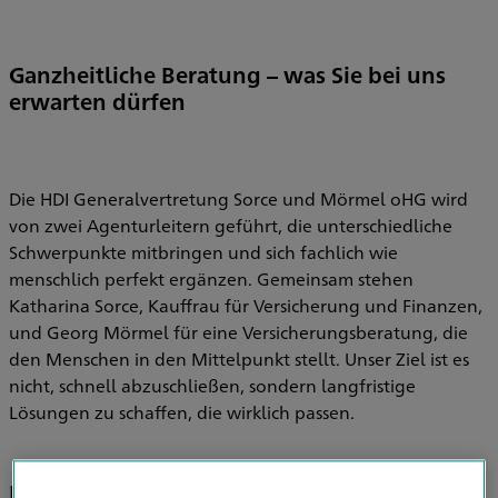
Ganzheitliche Beratung – was Sie bei uns
erwarten dürfen
Die HDI Generalvertretung Sorce und Mörmel oHG wird
von zwei Agenturleitern geführt, die unterschiedliche
Schwerpunkte mitbringen und sich fachlich wie
menschlich perfekt ergänzen. Gemeinsam stehen
Katharina Sorce, Kauffrau für Versicherung und Finanzen,
und Georg Mörmel für eine Versicherungsberatung, die
den Menschen in den Mittelpunkt stellt. Unser Ziel ist es
nicht, schnell abzuschließen, sondern langfristige
Lösungen zu schaffen, die wirklich passen.
Katharina Sorce – empathisch,