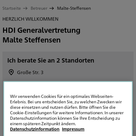
Startseite
Betreuer
Malte-Steffensen
HERZLICH WILLKOMMEN
HDI Generalvertretung
Malte Steffensen
Ich berate Sie an 2 Standorten
Große Str. 3
24937 Flensburg
Route planen
Wir verwenden Cookies für ein optimales Webseiten-
Erlebnis. Bei uns entscheiden Sie, zu welchen Zwecken wir
diese einsetzen und nutzen dürfen. Bitte öffnen Sie die
+49 40 537983932
Cookie-Einstellungen für weitere Informationen. In unserer
Datenschutzinformation können Sie Ihre Entscheidung zu
E-Mail senden
einem späteren Zeitpunkt ändern.
Datenschutzinformation
Impressum