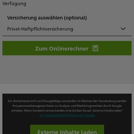
Verfügung
Versicherung auswählen
(optional)
Privat-Haftpflichtversicherung
Zum Onlinerechner
Für die Kartenansicht wird GoogleMaps verwendet, im Rahmen der Verwendung werden
ihre personenbezogenen Daten zu Analyse- und Marketingzwecken durch Google
erhoben. Wenn Sie damit einverstanden sind, klicken Sie auf „Externe Inhalte laden“
Zur Datenschutzerklärung von Google
Externe Inhalte laden