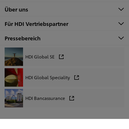
Über uns
Für HDI Vertriebspartner
Pressebereich
HDI Global SE
HDI Global Speciality
HDI Bancassurance
LinkedIn
Facebook
Instagram
Xing