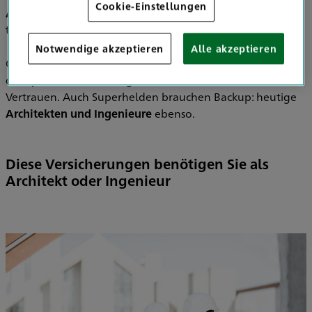
Cookie-Einstellungen
Ausführungsfehler, Streitigkeiten um Honorare,
technische Missverständnisse oder Datenverluste.
Notwendige akzeptieren
Alle akzeptieren
Ohne sichtbare Rüstung fühlen Sie sich verletzlich – mit
dem passenden Schutz gewinnen Sie Sicherheit und
Vertrauen. Auch Superhelden brauchen Backup: heutige
Architekten und Ingenieure
ebenso.
Diese Versicherungen benötigen Sie als
Architekt oder Ingenieur