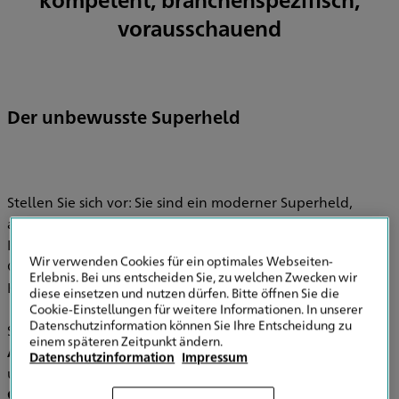
vorausschauend
Der unbewusste Superheld
Stellen Sie sich vor: Sie sind ein moderner Superheld,
ausgestattet mit Zeichenstift und CAD-Software – aber
Ihre Schwäche ist ein kleiner Planungsfehler, der plötzlich
Wir verwenden Cookies für ein optimales Webseiten-
Großes bewirkt: Terminstreitigkeiten,
Erlebnis. Bei uns entscheiden Sie, zu welchen Zwecken wir
Kostenentwicklungen, rechtliche Auseinandersetzungen.
diese einsetzen und nutzen dürfen. Bitte öffnen Sie die
Cookie-Einstellungen für weitere Informationen. In unserer
Datenschutzinformation können Sie Ihre Entscheidung zu
Superhelden brauchen eine Rüstung.
Versicherungen für
einem späteren Zeitpunkt ändern.
Architekten und Ingenieure
sind diese Rüstung:
Datenschutzinformation
Impressum
unsichtbar, aber stark.
Sie schützen Sie vor den realen
Gefahren Ihres Berufes: Planungs- und