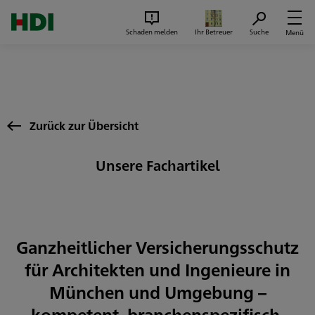
Zum Seiteninhalt springen
Suc
Schaden melden
Ihr Betreuer
Suche
Menü
Zurück zur Übersicht
Unsere Fachartikel
Ganzheitlicher Versicherungsschutz
für Architekten und Ingenieure in
München und Umgebung –
kompetent, branchenspezifisch,