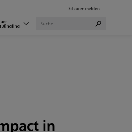
Schaden melden
Suchen
euer
Suchen
s Jüngling
mpact in