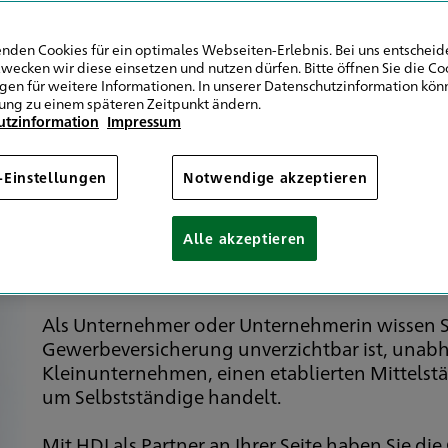
Gelsenkirchen
nden Cookies für ein optimales Webseiten-Erlebnis. Bei uns entscheide
wecken wir diese einsetzen und nutzen dürfen. Bitte öffnen Sie die Co
ngen für weitere Informationen. In unserer Datenschutzinformation könn
ung zu einem späteren Zeitpunkt ändern.
utzinformation
Impressum
r Schutz für Ihr Unter
-Einstellungen
Notwendige akzeptieren
Alle akzeptieren
Als Unternehmer oder Unternehmerin wissen S
Gewerbeversicherung unverzichtbar ist, unabh
Kleinunternehmen, einen etablierten Mittelstä
um Selbstständige handelt.
Mit HDI als Partner an Ihrer Seite haben Sie d