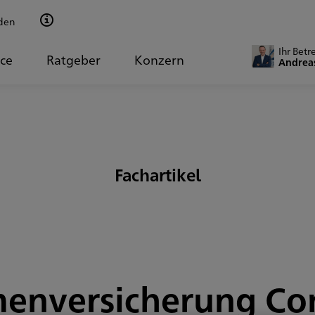
den
Ihr Betr
ice
Ratgeber
Konzern
Andrea
Fachartikel
menversicherung Co