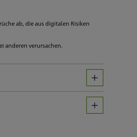
üche ab, die aus digitalen Risiken
bei anderen verursachen.
Öffnen
er Branche ist immun.
Öffnen