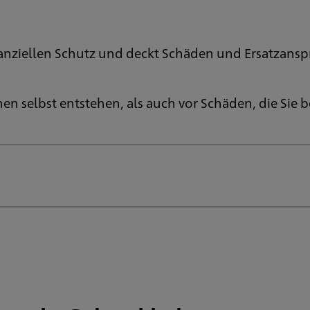
nanziellen Schutz und deckt Schäden und Ersatzanspr
nen selbst entstehen, als auch vor Schäden, die Sie 
nternehmen und wichtige öffentliche Institutionen sind regelmäßig in den Medien zu sehen. Keine Berufsgruppe od
dig online, beantworten E-Mails unterwegs und übermitteln schnell Daten an Kunden.