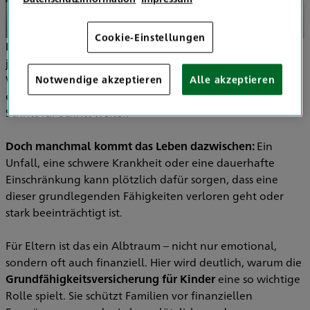
Cookie-Einstellungen
Kinder sind voller Energie, Neugier und Lebensfreude
–
jeden Tag entdecken sie die Welt auf ihre ganz eigene
Weise. Sie lernen laufen, sprechen, schreiben und
Notwendige akzeptieren
Alle akzeptieren
entwickeln ihre motorischen und geistigen Fähigkeiten
Schritt für Schritt weiter.
Doch manchmal kommt das Leben dazwischen:
Ein
Unfall, eine schwere Krankheit oder eine dauerhafte
Einschränkung kann plötzlich dafür sorgen, dass eine
dieser grundlegenden Fähigkeiten verloren geht oder
stark beeinträchtigt ist.
Für Eltern ist das ein Albtraum – nicht nur emotional,
sondern oft auch finanziell. Hier wird deutlich, warum die
Grundfähigkeitsversicherung für Kinder
eine so wichtige
Rolle spielt. Sie schützt Familien vor finanziellen