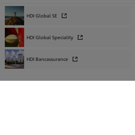
HDI Global SE
HDI Global Speciality
HDI Bancassurance
LinkedIn
Facebook
Instagram
Xing
Impressum
Datenschutz
Barrierefreiheit