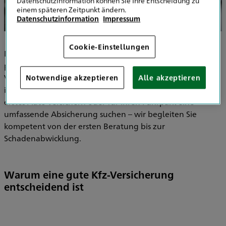
Datenschutzinformation können Sie Ihre Entscheidung zu
einem späteren Zeitpunkt ändern.
Datenschutzinformation
Impressum
Cookie-Einstellungen
Die
HDI Hauptvertretung Julian Runge
steht für
persönliche Beratung, maßgeschneiderte
Versicherungslösungen und verlässlichen Service –
Notwendige akzeptieren
Alle akzeptieren
insbesondere im Bereich der
Kfz-Versicherung.
Ob Sie Ihr
erstes Auto versichern oder für Ihren Fuhrpark eine
umfassende Absicherung suchen – wir begleiten Sie
kompetent von der ersten Beratung bis zur
Schadenabwicklung.
Warum eine gute Kfz-Versicherung
entscheidend ist