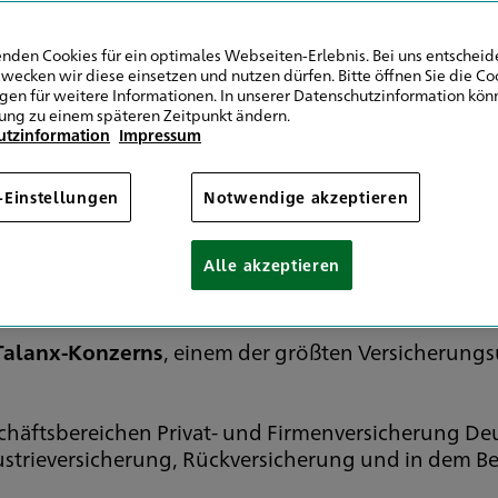
nden Cookies für ein optimales Webseiten-Erlebnis. Bei uns entscheide
wecken wir diese einsetzen und nutzen dürfen. Bitte öffnen Sie die Co
ngen für weitere Informationen. In unserer Datenschutzinformation könn
Wir suchen Sie!
ung zu einem späteren Zeitpunkt ändern.
utzinformation
Impressum
-Einstellungen
Notwendige akzeptieren
Generalvertretung Rico Glomb
Alle akzeptieren
 Talanx-Konzerns
, einem der größten Versicherun
schäftsbereichen Privat- und Firmenversicherung De
ustrieversicherung, Rückversicherung und in dem Be