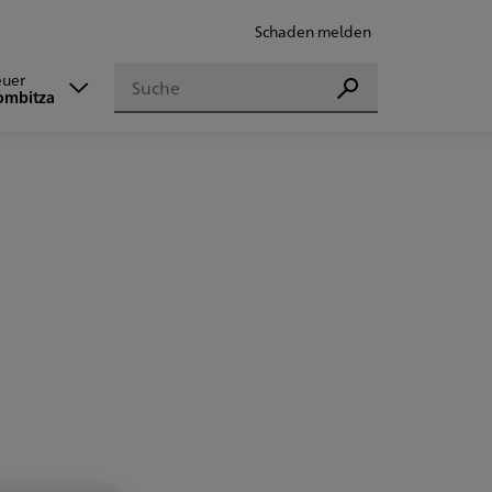
Schaden melden
Suchen
euer
Suchen
ombitza