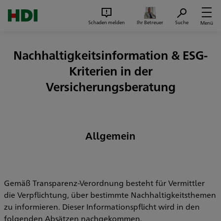
Zum Seiteninhalt springen
Suc
Schaden melden
Ihr Betreuer
Suche
Menü
Nachhaltigkeitsinformation & ESG-
Kriterien in der
Versicherungsberatung
Allgemein
Gemäß Transparenz-Verordnung besteht für Vermittler
die Verpflichtung, über bestimmte Nachhaltigkeitsthemen
zu informieren. Dieser Informationspflicht wird in den
folgenden Absätzen nachgekommen.