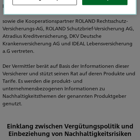
Pensionsfonds AG, HDI Pensionskasse AG
sowie die Kooperationspartner ROLAND Rechtsschutz-
Versicherungs-AG, ROLAND Schutzbrief-Versicherung AG,
Atradius Kreditversicherung, DKV Deutsche
Krankenversicherung AG und IDEAL Lebensversicherung
a.G vertreten.
Der Vermittler berät auf Basis der Informationen dieser
Versicherer und stützt seinen Rat auf deren Produkte und
Tarife. Es werden die produkt- und
unternehmensbezogenen Informationen zu
Nachhaltigkeitsthemen der genannten Produktgeber
genutzt.
Einklang zwischen Vergütungspolitik und
Einbeziehung von Nachhaltigkeitsrisiken