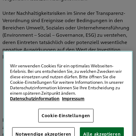
Unter Nachhaltigkeitsrisiken im Sinne der Transparenz-
Verordnung sind Ereignisse oder Bedingungen in den
Bereichen Umwelt, Soziales oder Unternehmensführung
(Environment – Social – Governance, ESG) zu verstehen,
deren Eintreten tatsächlich oder potenziell wesentliche
negative Auswirkungen auf den Wert der Investition
haben können.
Wir verwenden Cookies für ein optimales Webseiten-
Erlebnis. Bei uns entscheiden Sie, zu welchen Zwecken wir
diese einsetzen und nutzen dürfen. Bitte öffnen Sie die
Informationen zu Strategien zur
Cookie-Einstellungen für weitere Informationen. In unserer
Einbeziehung von Nachhaltigkeitsrisiken in
Datenschutzinformation können Sie Ihre Entscheidung zu
der Versicherungsberatung
einem späteren Zeitpunkt ändern.
Datenschutzinformation
Impressum
Cookie-Einstellungen
Im Bereich der Versicherungsvermittlung werden
ausschließlich die HDI Versicherung AG, HDI Global SE, HDI
Global Specialty SE, HDI Lebensversicherung AG, HDI
Notwendige akzeptieren
Alle akzeptieren